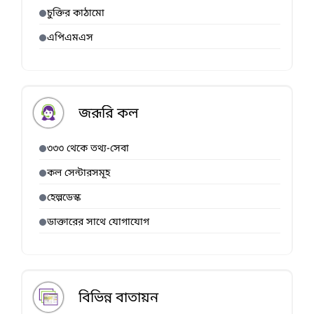
চুক্তির কাঠামো
এপিএমএস
জরূরি কল
৩৩৩ থেকে তথ্য-সেবা
কল সেন্টারসমূহ
হেল্পডেস্ক
ডাক্তারের সাথে যোগাযোগ
বিভিন্ন বাতায়ন