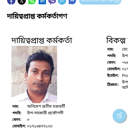
আপনার মতামত প্রদান করুন
দায়িত্বপ্রাপ্ত কর্মকর্তাগণ
দায়িত্বপ্রাপ্ত কর্মকর্তা
বিকল্প দ
মো:
নাম:
উপজ
পদবি:
+৮
ফোন:
০১
মোবাইল:
Pi
ইমেইল:
উপজ
ঠিকানা :
অফ
অনিমেশ প্রতীম চক্রবর্তী
নাম:
উপ-সহকারী প্রকৌশলী
পদবি:
০
ফোন:
০১৭১৬৪৭৭১২৩
মোবাইল: